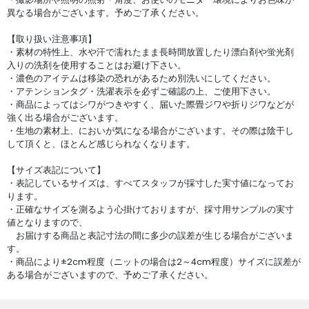
異なる場合がございます。予めご了承ください。
【取り扱い注意事項】
・素材の特性上、水や汗で濡れたまま長時間放置したり漂白剤や蛍光剤
入りの洗剤を使用することはお避け下さい。
・濃色のアイテムは移染の恐れがあるため別洗いにしてください。
・アテンションタグ・洗濯表示を必ずご確認の上、ご使用下さい。
・商品によってはシワがつきやすく、届いた際畳ジワや折りジワなどが
強く出る場合がございます。
・生地の素材上、においが気になる場合がございます。その際は陰干し
して頂くと、ほとんど感じられなくなります。
【サイズ表記について】
・表記しているサイズは、すべてスタッフが採寸した実寸値になってお
ります。
・正確なサイズを測るよう心掛けておりますが、採寸用サンプルの実寸
値となりますので、
お届けする商品と表記寸法の間に多少の誤差が生じる場合がございま
す。
・商品により±2cm程度（ニットの場合は2～4cm程度）サイズに誤差が
ある場合がございますので、予めご了承ください。