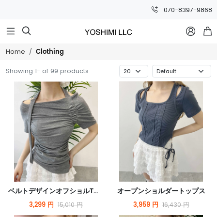
070-8397-9868



Clothing
Home
Showing 1- of 99 products
ベルトデザインオフショルTシャツ
オープンショルダートップス
3,299 円
3,959 円
15,010 円
16,430 円