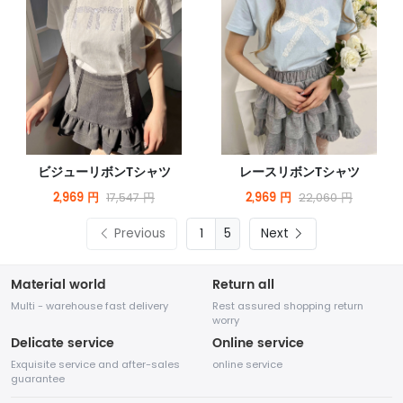
ビジューリボンTシャツ
レースリボンTシャツ
2,969 円
2,969 円
17,547 円
22,060 円
Previous
5
Next
Material world
Return all
Multi - warehouse fast delivery
Rest assured shopping return
worry
Delicate service
Online service
Exquisite service and after-sales
online service
guarantee